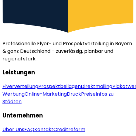
Professionelle Flyer- und Prospektverteilung in Bayern
& ganz Deutschland – zuverlässig, planbar und
regional stark.
Leistungen
Flyerverteilung
Prospektbeilagen
Direktmailing
Plakatwe
Werbung
Online-Marketing
Druck
Preise
Infos zu
Städten
Unternehmen
Über Uns
FAQ
Kontakt
Creditreform