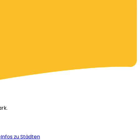
ark.
e
Infos zu Städten