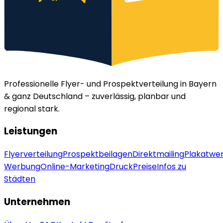
Professionelle Flyer- und Prospektverteilung in Bayern
& ganz Deutschland – zuverlässig, planbar und
regional stark.
Leistungen
Flyerverteilung
Prospektbeilagen
Direktmailing
Plakatwe
Werbung
Online-Marketing
Druck
Preise
Infos zu
Städten
Unternehmen