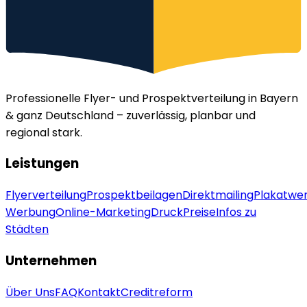
Professionelle Flyer- und Prospektverteilung in Bayern
& ganz Deutschland – zuverlässig, planbar und
regional stark.
Leistungen
Flyerverteilung
Prospektbeilagen
Direktmailing
Plakatwe
Werbung
Online-Marketing
Druck
Preise
Infos zu
Städten
Unternehmen
Über Uns
FAQ
Kontakt
Creditreform