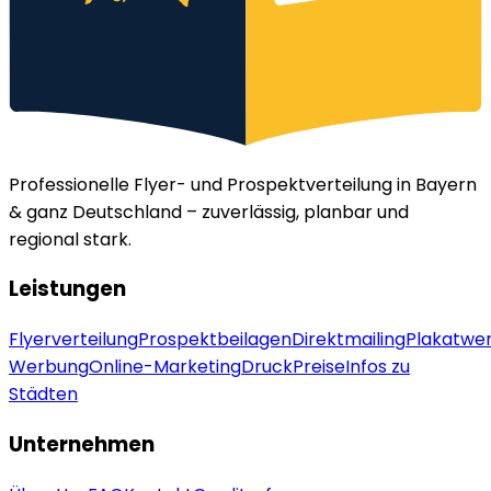
Professionelle Flyer- und Prospektverteilung in Bayern
& ganz Deutschland – zuverlässig, planbar und
regional stark.
Leistungen
Flyerverteilung
Prospektbeilagen
Direktmailing
Plakatwe
Werbung
Online-Marketing
Druck
Preise
Infos zu
Städten
Unternehmen