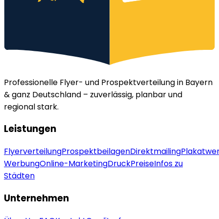
Professionelle Flyer- und Prospektverteilung in Bayern
& ganz Deutschland – zuverlässig, planbar und
regional stark.
Leistungen
Flyerverteilung
Prospektbeilagen
Direktmailing
Plakatwe
Werbung
Online-Marketing
Druck
Preise
Infos zu
Städten
Unternehmen